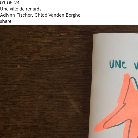
01.05.24
Une ville de renards
Adlynn Fischer, Chloé Vanden Berghe
share