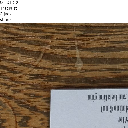
01.01.22
Tracklist
Jjjack
share