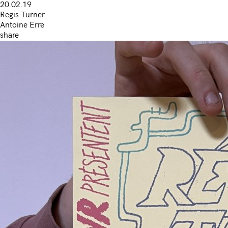
20.02.19
Regis Turner
Antoine Erre
share