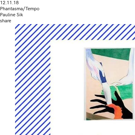
12.11.18
Phantasma/Tempo
Pauline Sik
share