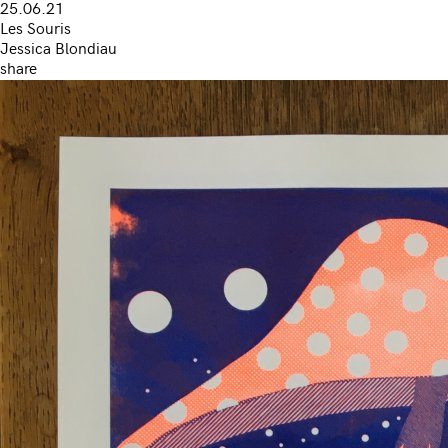
25.06.21
Les Souris
Jessica Blondiau
share