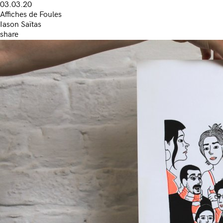
03.03.20
Affiches de Foules
Iason Saïtas
share