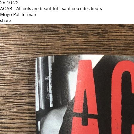
26.10.22
ACAB - All culs are beautiful - sauf ceux des keufs
Mogo Palsterman
share